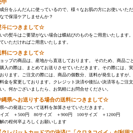
売中
成分をふんだんに使っているので、様々なお肌の方にお使いいた
なで保湿ケアしませんか？
熨斗につきまして☆
いの熨斗はご要望がない場合は蝶結びのものをご用意いたします
ていただければご用意いたします。
送料につきまして☆
ョップの商品は、産地から直送しております。 そのため、商品ご
購入の際は、まとめてお送りさせていただきます。その際には、
おります。ご注文の際には、商品の個数分、送料が発生しますが
料金を変更しております。クレジット決済や後払い決済等もご注
い。何かございましたら、お気軽にお問合せください。
沖縄県へお送りする場合の送料につきまして☆
県への発送について送料を加算させていただきます。
サイズ ＋500円 80サイズ ＋900円 100サイズ ＋1200円
解の程何卒よろしくお願いします
【クレジットカードでの決済に「クロネコペイ」が利用