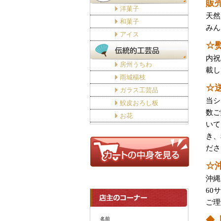
販
洋菓子
天然
和菓子
みん
アイス
☆
内祝
房州うちわ
載し
雨城楊枝
☆
ガラス工芸品
当シ
鮫皮おろし板
数ご
お花
いて
き、
ださ
☆
沖縄
60
ご理
◆
名前