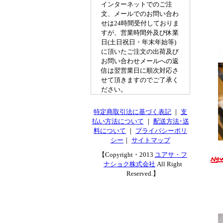
インターネットでのご注
文、メールでのお問い合わ
せは24時間受付しておりま
すが、営業時間外及び休業
日(土日祝日・年末年始等)
に頂いたご注文の出荷及び
お問い合わせメールへの返
信は翌営業日に順次対応さ
せて頂きますのでご了承く
ださい。
特定商取引法に基づく表記
｜
支
払い方法について
｜
配送方法･送
料について
｜
プライバシーポリ
シー
｜
サイトマップ
【Copyright・2013
ユアサ・フ
ナショク株式会社
All Right
Reserved.】