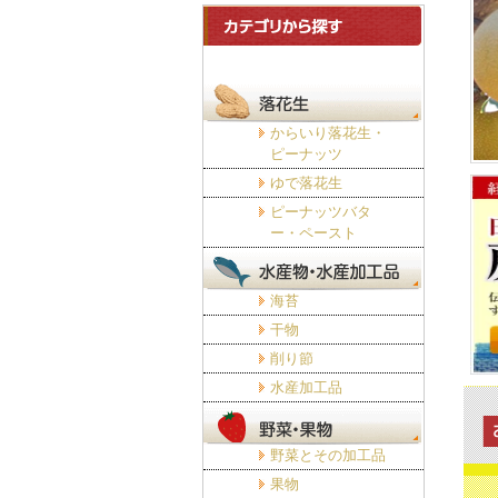
からいり落花生・
ピーナッツ
ゆで落花生
ピーナッツバタ
ー・ペースト
海苔
干物
削り節
水産加工品
野菜とその加工品
果物