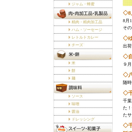
ジャム・蜂蜜
◇
8月
精肉・精肉加工品
その
ハム・ソーセージ
レトルトカレー
◇
チーズ
出荷
◇
米
９月
餅
◇
麺
随時
◇
ソース
千葉
味噌
た！
醤油
たサ
ドレッシング
◇