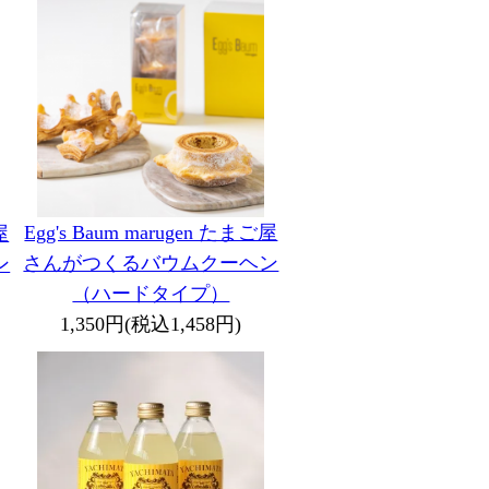
Egg's Baum marugen たまご屋
屋
さんがつくるバウムクーヘン
ン
（ハードタイプ）
1,350円(税込1,458円)