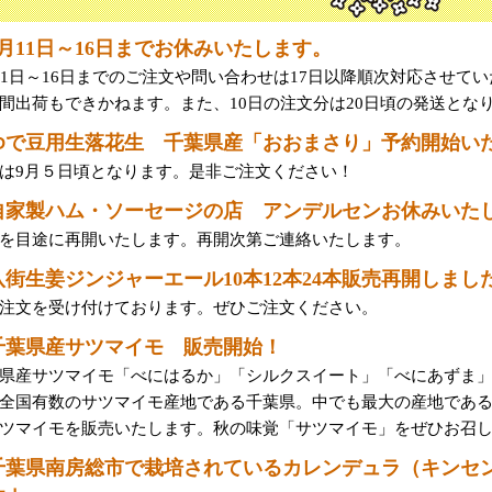
8月11日～16日までお休みいたします。
11日～16日までのご注文や問い合わせは17日以降順次対応させて
間出荷もできかねます。また、10日の注文分は20日頃の発送とな
ゆで豆用生落花生 千葉県産「おおまさり」予約開始い
は9月５日頃となります。是非ご注文ください！
自家製ハム・ソーセージの店 アンデルセンお休みいた
を目途に再開いたします。再開次第ご連絡いたします。
八街生姜ジンジャーエール10本12本24本販売再開しまし
注文を受け付けております。ぜひご注文ください。
千葉県産サツマイモ 販売開始！
県産サツマイモ「べにはるか」「シルクスイート」「べにあずま
全国有数のサツマイモ産地である千葉県。中でも最大の産地であ
ツマイモを販売いたします。秋の味覚「サツマイモ」をぜひお召
千葉県南房総市で栽培されているカレンデュラ（キンセ