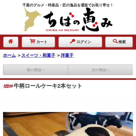
千葉のグルメ・特産品・匠の逸品を通販でお取り寄せ！
カート
ログイン
検索
ホーム
＞
スイーツ・和菓子
＞
洋菓子
前の商品へ
次の商品へ
牛柄ロールケーキ2本セット