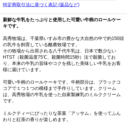
特定商取引法に基づく表記 (返品など)
新鮮な牛乳をたっぷりと使用した可愛い牛柄のロールケー
キです。
高秀牧場は、千葉県いすみ市の豊かな大自然の中で約150頭
の乳牛を飼育している酪農牧場です。
その牧場から出荷される八千代牛乳は、日本で数少ない
HTST（殺菌温度75℃、殺菌時間15秒）法で殺菌してお
り、本来の牛乳の旨味やコクを残した美味しい牛乳をお客
様に届けています。
可愛い牛柄のロールケーキです。牛柄部分は、ブラックコ
コアで１つ１つの模様まで手作りしています。クリーム
は、高秀牧場の牛乳を使った自家製練乳のミルククリーム
です。
ミルクティーにぴったりな茶葉「アッサム」を使ってふん
わりと紅茶の香りが楽しめます。