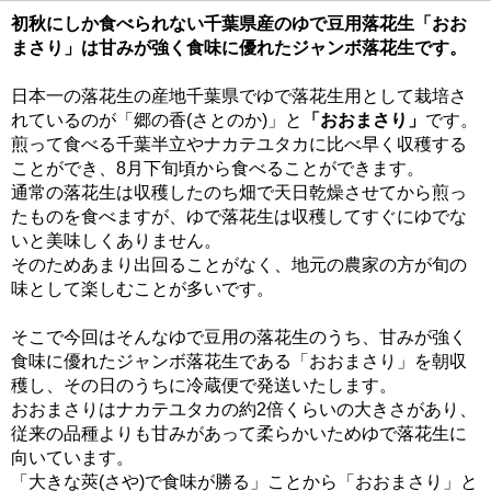
初秋にしか食べられない千葉県産のゆで豆用落花生「おお
まさり」は甘みが強く食味に優れたジャンボ落花生です。
日本一の落花生の産地千葉県でゆで落花生用として栽培さ
れているのが「郷の香(さとのか)」と
「おおまさり」
です。
煎って食べる千葉半立やナカテユタカに比べ早く収穫する
ことができ、8月下旬頃から食べることができます。
通常の落花生は収穫したのち畑で天日乾燥させてから煎っ
たものを食べますが、ゆで落花生は収穫してすぐにゆでな
いと美味しくありません。
そのためあまり出回ることがなく、地元の農家の方が旬の
味として楽しむことが多いです。
そこで今回はそんなゆで豆用の落花生のうち、甘みが強く
食味に優れたジャンボ落花生である「おおまさり」を朝収
穫し、その日のうちに冷蔵便で発送いたします。
おおまさりはナカテユタカの約2倍くらいの大きさがあり、
従来の品種よりも甘みがあって柔らかいためゆで落花生に
向いています。
「大きな莢(さや)で食味が勝る」ことから「おおまさり」と