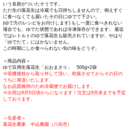
いう名前がついたそうです。
ただ生の落花生は冷蔵でも日持ちしませんので、例えすぐ
に食べなくても届いたその日にゆでて下さい。
(ゆで方のレシピをお付けします) もし一度に食べきれない
場合でも、ゆでた状態であれば冷凍保存ができます。 最近
ではレトルトのゆで落花生も販売されていますが、やはり
「ゆでたて」にはかないません。
この時期にしか食べられない旬の味をどうぞ。
＜商品内容＞
ゆで豆用生落花生「おおまさり」 500g×2袋
※収穫後枝から取り外して洗い、乾燥させてからその日の
うちに発送いたします。
なお品質維持のため冷蔵便でお届けします。
※出荷は9月5日頃からになります！注文は9月末までを予定
しております。
＜生産者＞
落花生農家 中込農園（八街市）