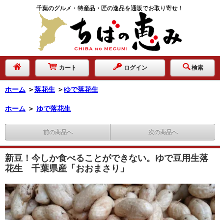
千葉のグルメ・特産品・匠の逸品を通販でお取り寄せ！
カート
ログイン
検索
ホーム
＞
落花生
＞
ゆで落花生
ホーム
＞
ゆで落花生
前の商品へ
次の商品へ
新豆！今しか食べることができない。ゆで豆用生落
花生 千葉県産「おおまさり」