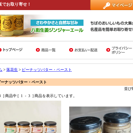
販でお取り寄せ！
ム
>
落花生
>
ピーナッツバター・ペースト
ピーナッツバター・ペースト
並び
3
] 商品中 [
1
-
3
] 商品を表示しています。