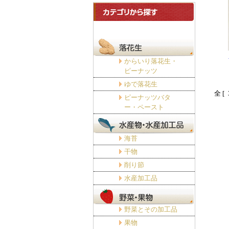
からいり落花生・
ピーナッツ
ゆで落花生
全 [
ピーナッツバタ
ー・ペースト
海苔
干物
削り節
水産加工品
野菜とその加工品
果物