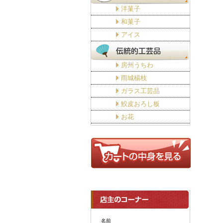
洋菓子
和菓子
アイス
房州うちわ
雨城楊枝
ガラス工芸品
鮫皮おろし板
お花
名前