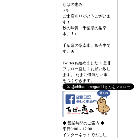
ちばの恵み
メモ
ご来店ありがとうございま
す！
秋の味覚「千葉県の梨幸
水」！♪
千葉県の梨幸水、販売中で
す。★
Twitterも始めました！ 是非
フォロー宜しくお願い致し
ます。 たまに何気ない事
をつぶやきます。
◆ 営業時間のご案内 ◆
平日9:00～17:00
インターネットでのご注