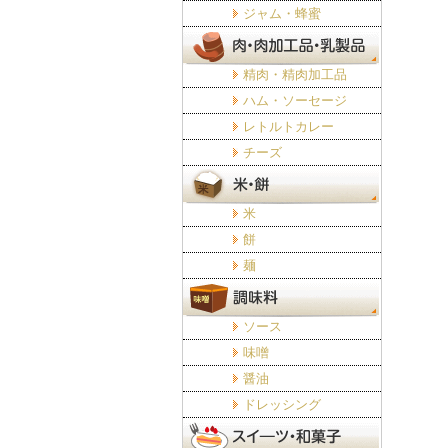
ジャム・蜂蜜
精肉・精肉加工品
ハム・ソーセージ
レトルトカレー
チーズ
米
餅
麺
ソース
味噌
醤油
ドレッシング