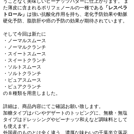
うことなく美味しいピーナッツバターに仕上がります。 ま
た薄皮に含まれるポリフェノールの一種である
「レスベラ
トロール」
は強い抗酸化作用を持ち、老化予防効果や動脈
硬化予防、脂肪肝や癌の予防の効果が期待されています。
そして今回は新たに
・ノーマルスムース
・ノーマルクランチ
・スイートスムース
・スイートクランチ
・ソルトスムース
・ソルトクランチ
・ピュアスムース
・ピュアクランチ
の８種類を用意しました。
詳細は、商品内容にてご確認お願い致します。
加糖タイプはパンやデザートのトッピングに、無糖・無塩
タイプはドレッシングやピーナッツ和えなど調味料として
も使えます。
外国産のものとは全く違う、濃厚な味わいの千葉半立落花