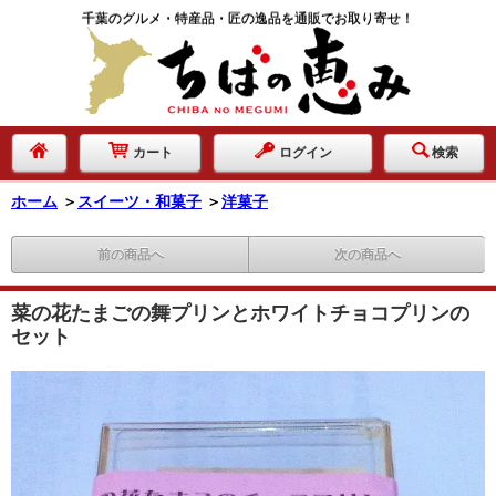
千葉のグルメ・特産品・匠の逸品を通販でお取り寄せ！
カート
ログイン
検索
ホーム
＞
スイーツ・和菓子
＞
洋菓子
前の商品へ
次の商品へ
菜の花たまごの舞プリンとホワイトチョコプリンの
セット