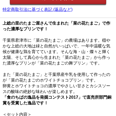
特定商取引法に基づく表記 (返品など)
上総の里のたまご屋さんで生まれた「菜の花たまご」で作
った濃厚なプリンです！
千葉県君津市に「菜の花たまご」の農場はあります。穏や
かな上総の大地は緑と自然がいっぱいで、一年中温暖な気
候が健康な鶏を育てています。そんな海・山・燦々と輝く
太陽、そして真心から生まれた「菜の花たまご」から作っ
た濃厚なプリンが「菜の花たまごの舞プリン」です。
また「菜の花たまご」と千葉県産牛乳を使用して作ったの
が「菜の花たまごのホワイトチョコプリン」です。
卵黄とホワイトチョコの濃厚でやさしい甘さとカシスソー
スの酸味の絶妙な味わいが楽しめます。
「食のちばの逸品を発掘コンテスト2017」で直売所部門銅
賞を受賞した逸品です！
＜セット内容＞