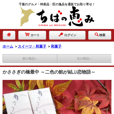
千葉のグルメ・特産品・匠の逸品を通販でお取り寄せ！
カート
ログイン
検索
ホーム
＞
スイーツ・和菓子
＞
和菓子
前の商品へ
次の商品へ
かささぎの橋最中 ～二色の餡が結ぶ恋物語～