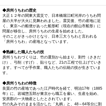
◆房州うちわの歴史
大正１２年の関東大震災で、日本橋堀江町河岸のうちわ問
屋の大半が大火に見舞われました。震災後、竹の産地に近
く、東京への船便があった船形町（現在の館山市船形）に
問屋が移住し、房州うちわの生産を始めました。
そのことがきっかけとなり、日本三大うちわと言われる
「房州うちわ」の産地となっています。
◆熟練した職人たちの技
房州うちわづくりは、竹の選別から始まり、割竹（さきだ
け）、弓削（すげ）、貼りなど、21の工程で仕上げていき
ます。すべてが手作業、職人たちの伝統の技が生きていま
す。
◆房州うちわの特徴
良質の竹の産地であった江戸時代を経て、明治17年（1885
年）に、岩城惣五郎が東京から職工を雇い、生産を始め、
安房郡の一大物産としたとされています。
竹の丸みそのままを活かした「丸柄」と、48～64等分に割