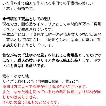
いた骨を糸で編んで作られる半円で格子模様の美しい
「窓」が特徴です。
◆伝統的工芸品としての魅力
現在では、贈答品やインテリアとして年間約30万本「房州
うちわ」が生産されています。
平成15年には、千葉県では唯一の経済産業大臣指定伝統的
工芸品として認定され、「房州うちわ」は新しい魅力に置
き換えられようとしています。
昔ながらの「涼やかな風」を味わえる実用品としてだけで
はなく、職人の技がキリリと光る伝統工芸品として、ギフ
トにも喜ばれる商品です。
素材：ゆかた地
サイズ：縦41.5cm（内柄部14cm）、幅29cm
※測り方によって誤差が生じる場合がございます。
また、ゆかた地を使っているため裁断位置により絵柄が同
じものはありません。
そのため全て1点ものとなります。