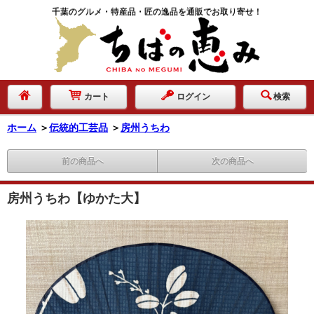
千葉のグルメ・特産品・匠の逸品を通販でお取り寄せ！
カート
ログイン
検索
ホーム
＞
伝統的工芸品
＞
房州うちわ
前の商品へ
次の商品へ
房州うちわ【ゆかた大】