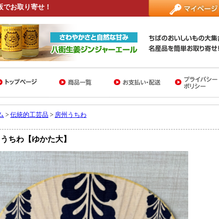
販でお取り寄せ！
ム
>
伝統的工芸品
>
房州うちわ
州うちわ【ゆかた大】