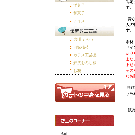
認定
洋菓子
す。
和菓子
昔
アイス
人の
す。
房州うちわ
素材
雨城楊枝
サイズ
※測
ガラス工芸品
また
鮫皮おろし板
ませ
その
お花
なお
[制作
うち
販
名前