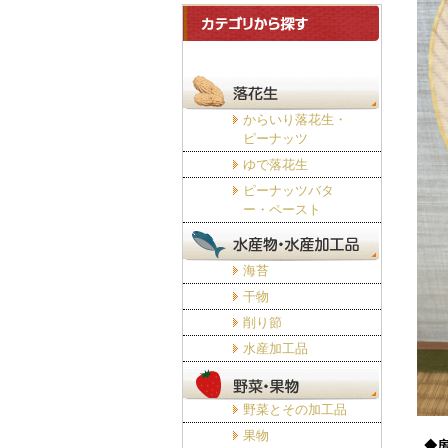
からいり落花生・
ピーナッツ
ゆで落花生
ピーナッツバタ
ー・ペースト
海苔
干物
削り節
水産加工品
野菜とその加工品
果物
◆