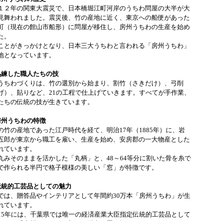
１２年の関東大震災で、日本橋堀江町河岸のうちわ問屋の大半が大
見舞われました。震災後、竹の産地に近く、東京への船便があった
町（現在の館山市船形）に問屋が移住し、房州うちわの生産を始め
た。
ことがきっかけとなり、日本三大うちわと言われる「房州うちわ」
地となっています。
熟練した職人たちの技
うちわづくりは、竹の選別から始まり、割竹（さきだけ）、弓削
げ）、貼りなど、21の工程で仕上げていきます。すべてが手作業、
たちの伝統の技が生きています。
房州うちわの特徴
の竹の産地であった江戸時代を経て、明治17年（1885年）に、岩
五郎が東京から職工を雇い、生産を始め、安房郡の一大物産とした
れています。
丸みそのままを活かした「丸柄」と、48～64等分に割いた骨を糸で
で作られる半円で格子模様の美しい「窓」が特徴です。
伝統的工芸品としての魅力
では、贈答品やインテリアとして年間約30万本「房州うちわ」が生
れています。
15年には、千葉県では唯一の経済産業大臣指定伝統的工芸品として