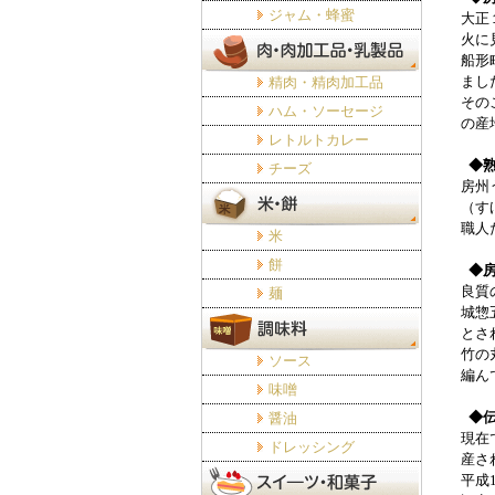
ジャム・蜂蜜
大正
火に
船形
まし
精肉・精肉加工品
その
ハム・ソーセージ
の産
レトルトカレー
◆
チーズ
房州
（す
職人
米
餅
◆
良質
麺
城惣
とさ
竹の
ソース
編ん
味噌
◆
醤油
現在
ドレッシング
産さ
平成