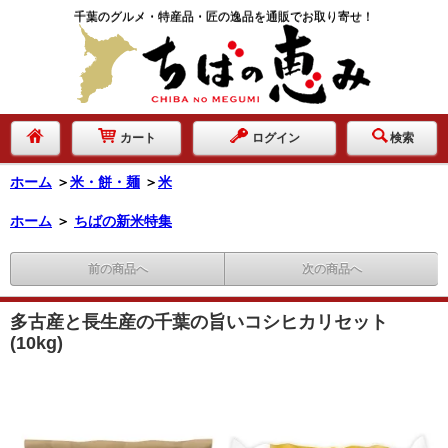
千葉のグルメ・特産品・匠の逸品を通販でお取り寄せ！
カート
ログイン
検索
ホーム
＞
米・餅・麺
＞
米
ホーム
＞
ちばの新米特集
前の商品へ
次の商品へ
多古産と長生産の千葉の旨いコシヒカリセット
(10kg)