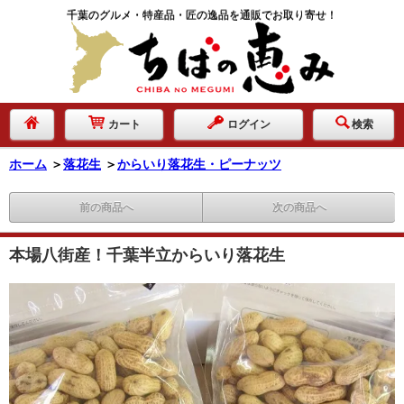
千葉のグルメ・特産品・匠の逸品を通販でお取り寄せ！
カート
ログイン
検索
ホーム
＞
落花生
＞
からいり落花生・ピーナッツ
前の商品へ
次の商品へ
本場八街産！千葉半立からいり落花生