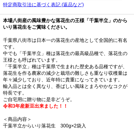
特定商取引法に基づく表記 (返品など)
本場八街産の風味豊かな落花生の王様「千葉半立」のから
いり落花生をご賞味ください。
千葉県八街市は日本一の落花生の産地として全国的に有名
です。
中でも「千葉半立」種は落花生の最高級品種で、落花生の
王様とも呼ばれています。
「千葉半立」種は千葉県で生まれた歴史ある品種ですが、
落花生を作る農家の減少と栽培の難しさも重なり収穫量は
年々減少しており、近年特に貴重になってきています。
輸入品とは全く異なり、香ばしい風味とまろやかなコクが
特長です。
ご自宅用に贈り物に是非どうぞ。
令和3年産新豆出来ました！！
＜商品内容＞
千葉半立からいり落花生 300g×2袋入