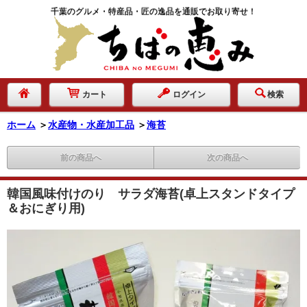
千葉のグルメ・特産品・匠の逸品を通販でお取り寄せ！
カート
ログイン
検索
ホーム
＞
水産物・水産加工品
＞
海苔
前の商品へ
次の商品へ
韓国風味付けのり サラダ海苔(卓上スタンドタイプ
＆おにぎり用)