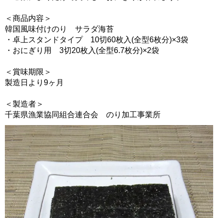
＜商品内容＞
韓国風味付けのり サラダ海苔
・卓上スタンドタイプ 10切60枚入(全型6枚分)×3袋
・おにぎり用 3切20枚入(全型6.7枚分)×2袋
＜賞味期限＞
製造日より9ヶ月
＜製造者＞
千葉県漁業協同組合連合会 のり加工事業所