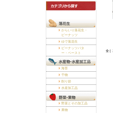
からいり落花生・
ピーナッツ
ゆで落花生
ピーナッツバタ
全 [
ー・ペースト
海苔
干物
削り節
水産加工品
野菜とその加工品
果物