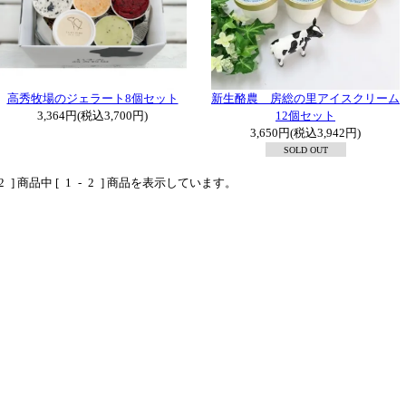
新生酪農 房総の里アイスクリーム
高秀牧場のジェラート8個セット
12個セット
3,364円(税込3,700円)
3,650円(税込3,942円)
SOLD OUT
2
] 商品中 [
1
-
2
] 商品を表示しています。