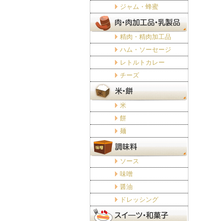
ジャム・蜂蜜
精肉・精肉加工品
ハム・ソーセージ
レトルトカレー
チーズ
米
餅
麺
ソース
味噌
醤油
ドレッシング