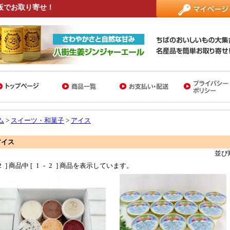
販でお取り寄せ！
ム
>
スイーツ・和菓子
>
アイス
アイス
並び
2
] 商品中 [
1
-
2
] 商品を表示しています。