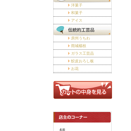
洋菓子
和菓子
アイス
房州うちわ
雨城楊枝
ガラス工芸品
鮫皮おろし板
お花
名前