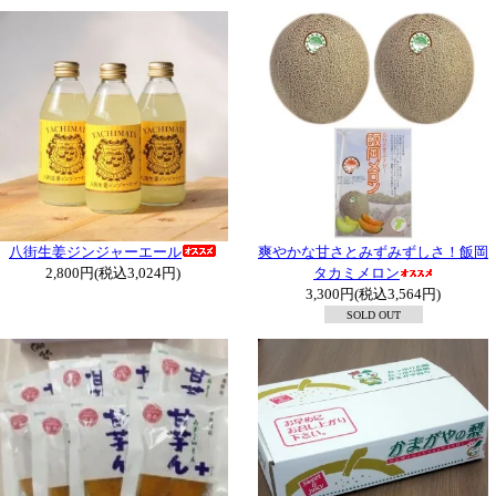
八街生姜ジンジャーエール
爽やかな甘さとみずみずしさ！飯岡
2,800円(税込3,024円)
タカミメロン
3,300円(税込3,564円)
SOLD OUT