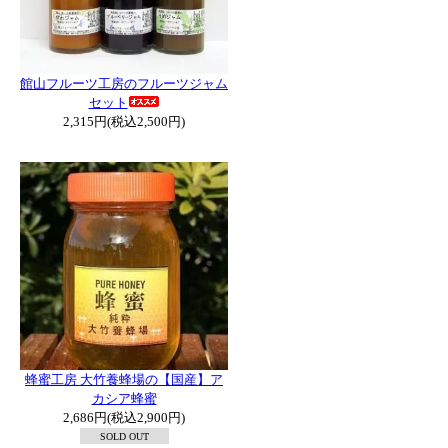
館山フルーツ工房のフルーツジャム
セット
2,315円(税込2,500円)
蜂蜜工房 大竹養蜂場の【国産】ア
カシア蜂蜜
2,686円(税込2,900円)
SOLD OUT