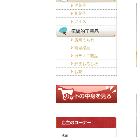
洋菓子
和菓子
アイス
房州うちわ
雨城楊枝
ガラス工芸品
鮫皮おろし板
お花
名前