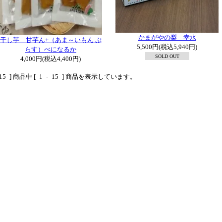
かまがやの梨 幸水
干し芋 甘芋ん+（あま～いもん ぷ
5,500円(税込5,940円)
らす）べになるか
SOLD OUT
4,000円(税込4,400円)
15
] 商品中 [
1
-
15
] 商品を表示しています。