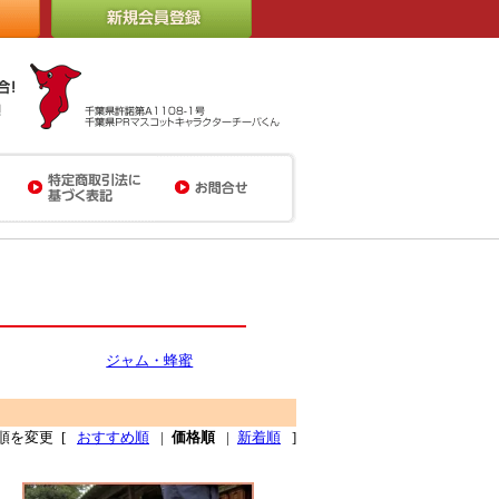
ジャム・蜂蜜
順を変更
[
おすすめ順
|
価格順
|
新着順
]