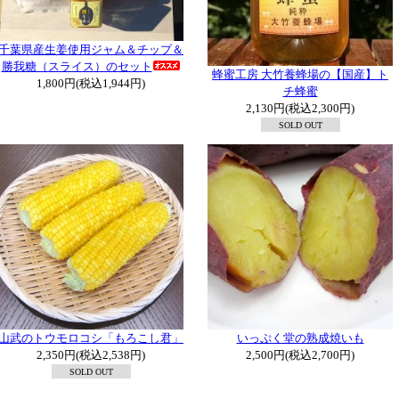
千葉県産生姜使用ジャム＆チップ＆
勝我糖（スライス）のセット
蜂蜜工房 大竹養蜂場の【国産】ト
1,800円(税込1,944円)
チ蜂蜜
2,130円(税込2,300円)
SOLD OUT
山武のトウモロコシ「もろこし君」
いっぷく堂の熟成焼いも
2,350円(税込2,538円)
2,500円(税込2,700円)
SOLD OUT