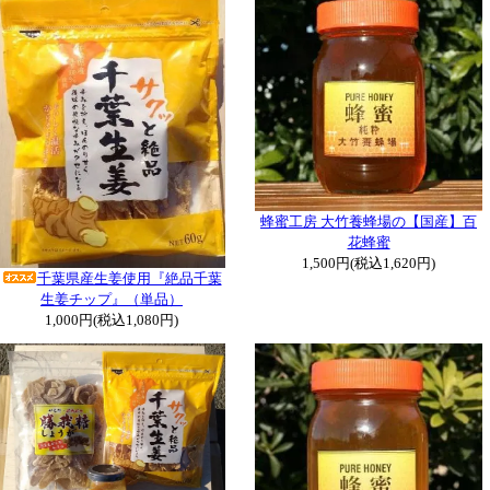
蜂蜜工房 大竹養蜂場の【国産】百
花蜂蜜
1,500円(税込1,620円)
千葉県産生姜使用『絶品千葉
生姜チップ』（単品）
1,000円(税込1,080円)