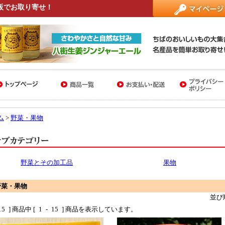
販でお取り寄せ！
ム
>
野菜・果物
野菜とその加工品
果物
野菜・果物
並び
15
] 商品中 [
1
-
15
] 商品を表示しています。