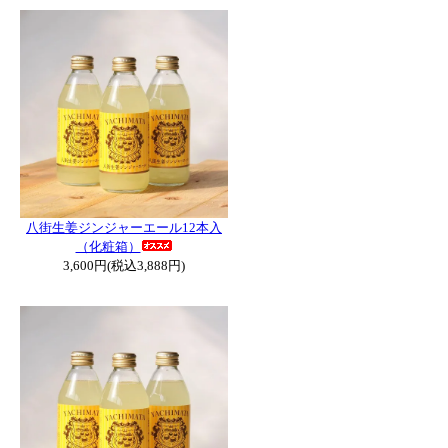
八街生姜ジンジャーエール12本入
（化粧箱）
3,600円(税込3,888円)